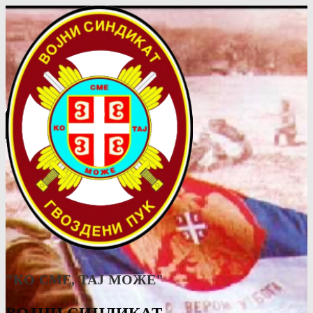
"КО СМЕ, ТАJ МОЖЕ"