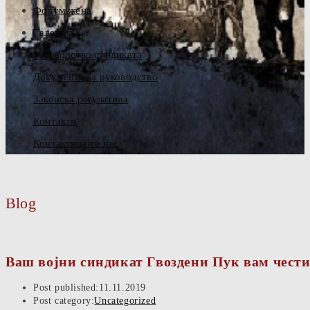
Форум жена
Галерија
Руководство синдиката
Документа за руководство
Законска регулатива
Контакти
Контактирајте нас
Blog
Ваш војни синдикат Гвоздени Пук вам чести
Post published:
11.11.2019
Post category:
Uncategorized