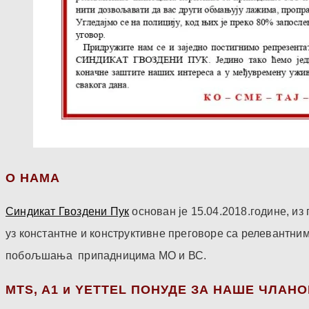
О НАМА
Синдикат Гвоздени Пук
основан је 15.04.2018.године, и
уз константне и конструктивне преговоре са релевантни
побољшања припадницима МО и ВС.
МТS, A1 и YETTEL ПОНУДЕ ЗА НАШЕ ЧЛАН