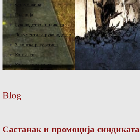
Форум жена
Галерија
Руководство синдиката
Документа за руководство
Законска регулатива
Контакти
Контактирајте нас
Blog
Састанак и промоција синдиката