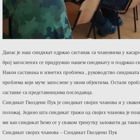
Данас је наш синдикат одржао састанак са члановима у касар
број запослених се придружио нашем синдикату и подржао си
Након састанака и изнетих проблема , руководство синдиката
проблема који муче запослене у овим објектима. Остали проб
састанке са представницима послодавца.
Синдикат Гвоздени Пук је синдикат својих чланова и у свак
положај. Једино шта синдикат тражи од својих чланова је пош
ми као синдикат ћемо се у сваком тренутку заложити да такво
Синдикат својих чланова – Синдикат Гвоздени Пук