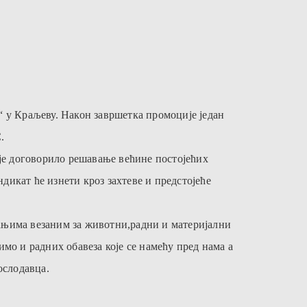
“ у Краљеву. Након завршетка промоције један
.
 је договорило решавање већине постојећих
икат ће изнети кроз захтеве и предстојеће
тањима везаним за животни,радни и материјални
мо и радних обавеза које се намећу пред нама а
ослодавца.