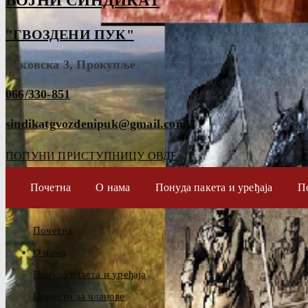
ВОЈНИ СИНДИКАТ
"ГВОЗДЕНИ ПУК"
Таковска 3, Прокупље
066/330-851
sindikatgvozdenipuk@gmail.com
ПОПУНИ ПРИСТУПНИЦУ ОВДЕ
Почетна
О нама
Понуда пакета и уређаја
П
Почетна
О нама
Понуда пакета и уређаја
Попусти за чланове