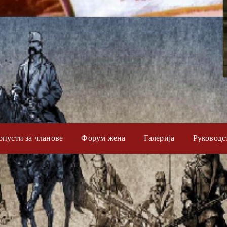
опусти за чланове
Форум жена
Галерија
Руководс