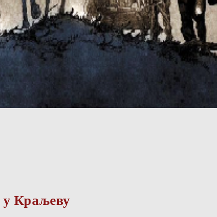
 у Краљеву