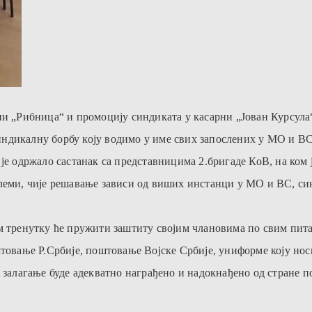
ни „Рибница“ и промоцију синдиката у касарни „Јован Курсула
ндикалну борбу коју водимо у име свих запослених у МО и ВС
 је одржало састанак са представницима 2.бригаде КоВ, на ком
леми, чије решавање зависи од виших инстанци у МО и ВС, синд
ом тренутку ће пружити заштиту својим члановима по свим пи
товање Р.Србије, поштовање Војске Србије, униформе коју носи
 залагање буде адекватно награђено и надокнађено од стране п