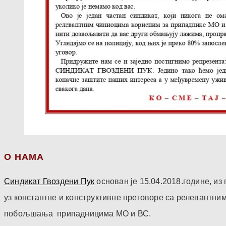
О НАМА
Синдикат Гвоздени Пук
основан је 15.04.2018.године, и
уз константне и конструктивне преговоре са релевантни
побољшања припадницима МО и ВС.