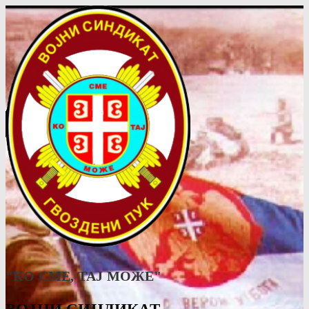
"КО СМЕ, ТАJ МОЖЕ"