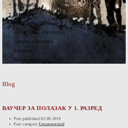
Форум жена
Галерија
Руководство синдиката
Документа за руководство
Законска регулатива
Контакти
Контактирајте нас
Blog
ВАУЧЕР ЗА ПОЛАЗАК У 1. РАЗРЕД
Post published:
02.09.2019
Post category:
Uncategorized