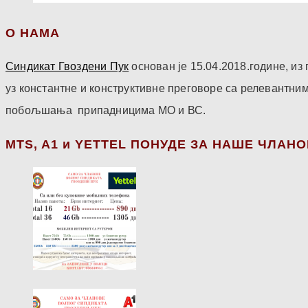
О НАМА
Синдикат Гвоздени Пук
основан је 15.04.2018.године, и
уз константне и конструктивне преговоре са релевантни
побољшања припадницима МО и ВС.
МТS, A1 и YETTEL ПОНУДЕ ЗА НАШЕ ЧЛАН