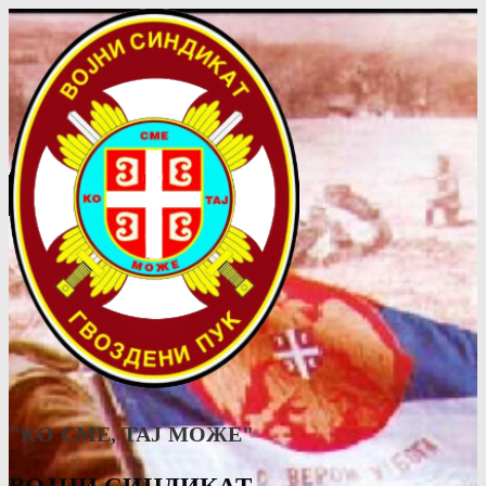
"КО СМЕ, ТАJ МОЖЕ"