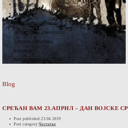
Форум жена
Галерија
Руководство синдиката
Документа за руководство
Законска регулатива
Контакти
Контактирајте нас
Blog
СРЕЋАН ВАМ 23.АПРИЛ – ДАН ВОЈСКЕ С
Post published:
23.04.2019
Post category:
Честитке