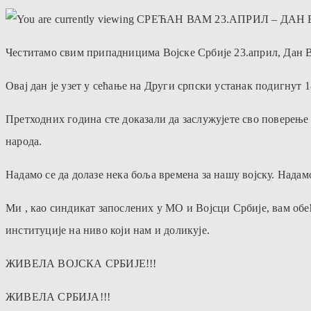
Честитамо свим припадницима Војске Србије 23.април, Дан В
Овај дан је узет у сећање на Други српски устанак подигнут 
Претходних година сте доказали да заслужујете сво поверење
народа.
Надамо се да долазе нека боља времена за нашу војску. Нада
Ми , као синдикат запослених у МО и Војсци Србије, вам обе
институције на ниво који нам и доликује.
ЖИВЕЛА ВОЈСКА СРБИЈЕ!!!
ЖИВЕЛА СРБИЈА!!!